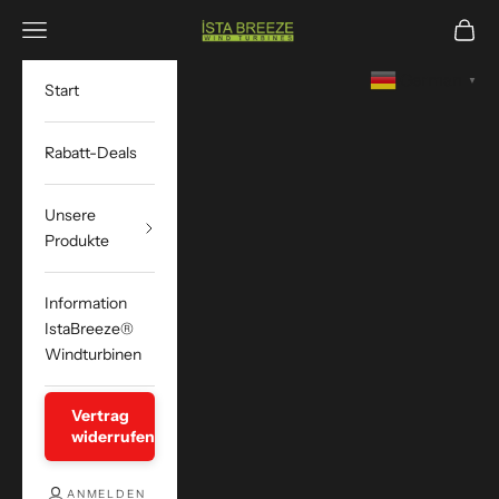
Zum Inhalt springen
Navigationsmenü öffnen
Waren
istabreeze.store
German
▼
Start
Rabatt-Deals
Unsere
Produkte
Information
IstaBreeze®
Windturbinen
Vertrag
widerrufen
ANMELDEN